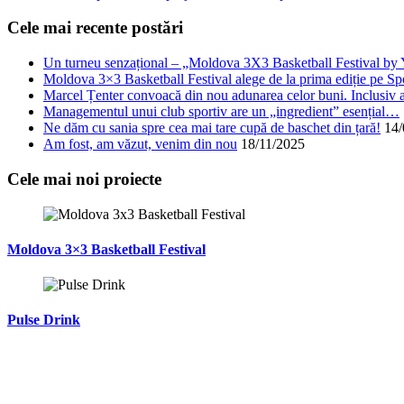
Cele mai recente postări
Un turneu senzațional – „Moldova 3X3 Basketball Festival b
Moldova 3×3 Basketball Festival alege de la prima ediție pe Sp
Marcel Țenter convoacă din nou adunarea celor buni. Inclusiv 
Managementul unui club sportiv are un „ingredient” esențial…
Ne dăm cu sania spre cea mai tare cupă de baschet din țară!
14/
Am fost, am văzut, venim din nou
18/11/2025
Cele mai noi proiecte
Moldova 3×3 Basketball Festival
Pulse Drink