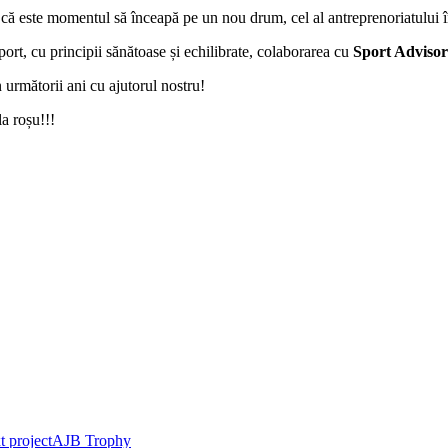
 că este momentul să înceapă pe un nou drum, cel al antreprenoriatului î
ort, cu principii sănătoase și echilibrate, colaborarea cu
Sport Advisor
n următorii ani cu ajutorul nostru!
a roșu!!!
 project
AJB Trophy