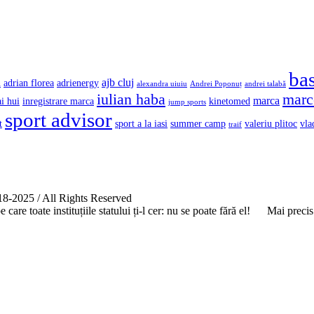
ba
ajb cluj
n
adrian florea
adrienergy
alexandra uiuiu
Andrei Poponuț
andrei talabă
iulian haba
marce
marca
ai hui
inregistrare marca
kinetomed
jump sports
sport advisor
t
sport a la iasi
summer camp
valeriu plitoc
vla
traif
-2025 / All Rights Reserved
care toate instituțiile statului ți-l cer: nu se poate fără el!
Mai precis