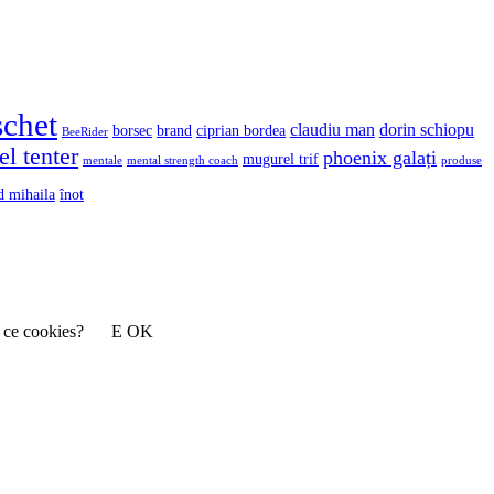
schet
claudiu man
dorin schiopu
borsec
brand
ciprian bordea
BeeRider
l tenter
phoenix galați
mugurel trif
mentale
mental strength coach
produse
d mihaila
înot
 ce cookies?
E OK