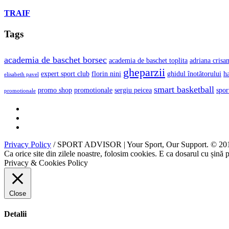
TRAIF
Tags
academia de baschet borsec
academia de baschet toplita
adriana crisa
gheparzii
expert sport club
florin nini
ghidul înotătorului
h
elisabeth pavel
smart basketball
promo shop
promotionale
sergiu peicea
spor
promotionale
Privacy Policy
/ SPORT ADVISOR | Your Sport, Our Support. © 2018
Ca orice site din zilele noastre, folosim cookies. E ca dosarul cu șină pe 
Privacy & Cookies Policy
Close
Detalii