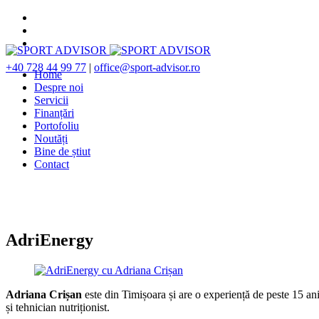
+40 728 44 99 77
|
office@sport-advisor.ro
Home
Despre noi
Servicii
Finanțări
Portofoliu
Noutăți
Bine de știut
Contact
AdriEnergy
Adriana Crișan
este din Timișoara și are o experiență de peste 15 ani 
și tehnician nutriționist.