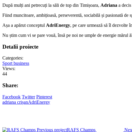
După mulți ani petrecuți la săli de top din Timișoara,
Adriana
a decis
Fiind muncitoare, ambițioasă, perseverentă, sociabilă și pasionată de sp
Așa a apărut conceptul
AdriEnergy
, pe care urmează să îl dezvolte î
Nu știm cum vi se pare vouă, însă pe noi ne umple de energie mărul ăl
Detalii proiecte
Categories:
Sport business
Views:
44
Share:
Facebook
Twitter
Pinterest
adriana crișan
AdriEnergy
Previous project
RAFS Champs
Next