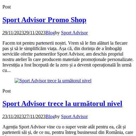
Post
Sport Advisor Promo Shop
29/11/2023
29/11/2023
Blog
by
Sport Advisor
Facem tot pentru partenerii noștri. Vrem să le fim alături la fiecare
pas și să le simplificăm viața. Așa că, din dorința de a îmbogăți
serviciile oferite partenerilor Sport Advisor, am deschis propriul
nostru atelier în care producem materiale promoționale personalizate.
Investiția a fost începută de la zero și a devenit operațională în urmă
cu...
Post
Sport Advisor trece la următorul nivel
23/11/2023
27/11/2023
Blog
by
Sport Advisor
Agenția Sport Advisor vine cu o super veste atât pentru ea, cât și
partenerii săi și, de ce nu, pentru întreg businessul din România, care