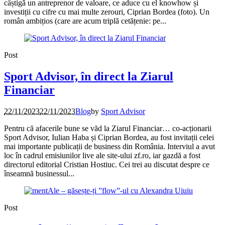
câștigă un antreprenor de valoare, ce aduce cu el knowhow și
investiții cu cifre cu mai multe zerouri, Ciprian Bordea (foto). Un
român ambițios (care are acum triplă cetățenie: pe...
Post
Sport Advisor, în direct la Ziarul
Financiar
22/11/2023
22/11/2023
Blog
by
Sport Advisor
Pentru că afacerile bune se văd la Ziarul Financiar… co-acționarii
Sport Advisor, Iulian Haba și Ciprian Bordea, au fost invitații celei
mai importante publicații de business din România. Interviul a avut
loc în cadrul emisiunilor live ale site-ului zf.ro, iar gazdă a fost
directorul editorial Cristian Hostiuc. Cei trei au discutat despre ce
înseamnă businessul...
Post