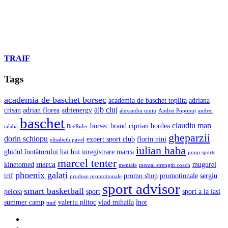
TRAIF
Tags
academia de baschet borsec
academia de baschet toplita
adriana
ajb cluj
crisan
adrian florea
adrienergy
alexandra uiuiu
Andrei Poponuț
andrei
baschet
claudiu man
borsec
brand
ciprian bordea
talabă
BeeRider
gheparzii
dorin schiopu
expert sport club
florin nini
elisabeth pavel
iulian haba
ghidul înotătorului
hai hui
inregistrare marca
jump sports
marcel tenter
marca
kinetomed
mugurel
mentale
mental strength coach
phoenix galați
trif
promo shop
promotionale
sergiu
produse promotionale
sport advisor
smart basketball
peicea
sport
sport a la iasi
summer camp
valeriu plitoc
vlad mihaila
înot
traif