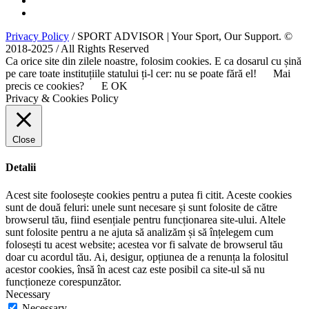
Privacy Policy
/ SPORT ADVISOR | Your Sport, Our Support. ©
2018-2025 / All Rights Reserved
Ca orice site din zilele noastre, folosim cookies. E ca dosarul cu șină
pe care toate instituțiile statului ți-l cer: nu se poate fără el!
Mai
precis ce cookies?
E OK
Privacy & Cookies Policy
Close
Detalii
Acest site foolosește cookies pentru a putea fi citit. Aceste cookies
sunt de două feluri: unele sunt necesare și sunt folosite de către
browserul tău, fiind esențiale pentru funcționarea site-ului. Altele
sunt folosite pentru a ne ajuta să analizăm și să înțelegem cum
folosești tu acest website; acestea vor fi salvate de browserul tău
doar cu acordul tău. Ai, desigur, opțiunea de a renunța la folositul
acestor cookies, însă în acest caz este posibil ca site-ul să nu
funcționeze corespunzător.
Necessary
Necessary