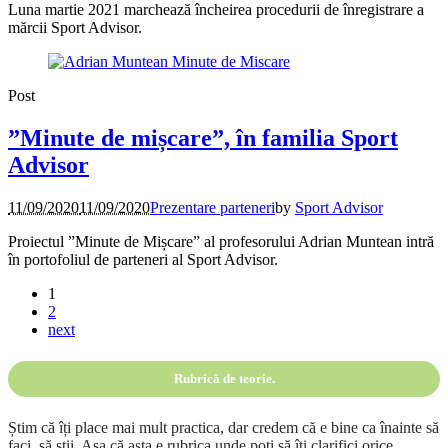
Luna martie 2021 marchează încheirea procedurii de înregistrare a
mărcii Sport Advisor.
Post
”Minute de mișcare”, în familia Sport
Advisor
11/09/2020
11/09/2020
Prezentare parteneri
by
Sport Advisor
Proiectul ”Minute de Mișcare” al profesorului Adrian Muntean intră
în portofoliul de parteneri al Sport Advisor.
1
2
next
Rubrică de teorie.
Știm că îți place mai mult practica, dar credem că e bine ca înainte să
faci, să știi. Așa că asta e rubrica unde poți să îți clarifici orice