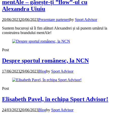
mentAle – găsește-ți ”flow”-ul cu
Alexandra Uiuiu
20/06/2023
20/06/2023
Prezentare parteneri
by
Sport Advisor
Suntem bucuroși să îi fim alături Alexandrei și să punem umărul la
construirea brandului mentAle!
Post
Despre sportul românesc, la NCN
17/06/2023
29/06/2023
Blog
by
Sport Advisor
Post
Elisabeth Pavel, în echipa Sport Advisor!
24/03/2023
20/06/2023
Blog
by
Sport Advisor