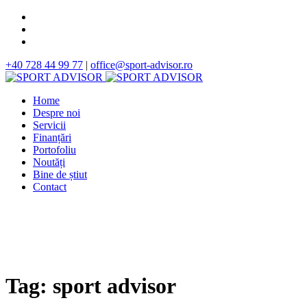
+40 728 44 99 77
|
office@sport-advisor.ro
Home
Despre noi
Servicii
Finanțări
Portofoliu
Noutăți
Bine de știut
Contact
Tag:
sport advisor