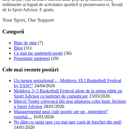
nelămurire ai legată de activitatea sportivă și promovarea ei. Învață
de la Sport Advisor. E gratis.
Your Sport, Our Support
Categorii
Bine de știut
(7)
Blog
(31)
Ce mai fac partenerii noștri
(36)
Prezentare parteneri
(20)
Cele mai recente postări
Un turneu senzațional – „Moldova 3X3 Basketball Festival
by YAW!”
24/04/2026
Moldova 3×3 Basketball Festival alege de la prima ediție pe
Sport Advisor ca partener de comunicare
23/03/2026
Marcel Țenter convoacă din nou adunarea celor buni. Inclusiv
a Sport Advisor
28/01/2026
Managementul unui club sportiv are un „ingredient”
esențial…
16/01/2026
Ne dăm cu sania spre cea mai tare cupă de baschet din țară!
14/01/2026